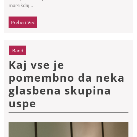
marsikdaj…
počutje
ko
Preberi
Preberi Več
Več
ne
tekmu
Band
Kaj vse je
pomembno da neka
glasbena skupina
Kaj
uspe
vse
je