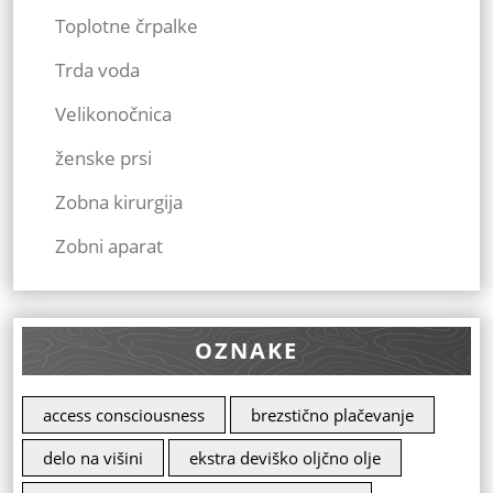
Toplotne črpalke
Trda voda
Velikonočnica
ženske prsi
Zobna kirurgija
Zobni aparat
OZNAKE
access consciousness
brezstično plačevanje
delo na višini
ekstra deviško oljčno olje