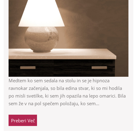
v
moj
dom
spr
bar
Medtem ko sem sedala na stolu in se je hipnoza
ravnokar začenjala, so bila edina stvar, ki so mi hodila
po misli svetilke, ki sem jih opazila na lepo omarici. Bila
sem že v na pol spečem položaju, ko sem…
Preberi
Preberi Več
Več