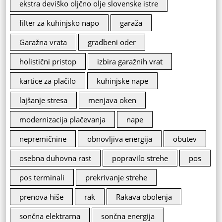
ekstra deviško oljčno olje slovenske istre
filter za kuhinjsko napo
garaža
Garažna vrata
gradbeni oder
holistični pristop
izbira garažnih vrat
kartice za plačilo
kuhinjske nape
lajšanje stresa
menjava oken
modernizacija plačevanja
nape
nepremičnine
obnovljiva energija
obutev
osebna duhovna rast
popravilo strehe
pos
pos terminali
prekrivanje strehe
prenova hiše
rak
Rakava obolenja
sončna elektrarna
sončna energija