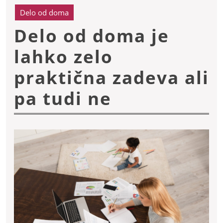
Delo od doma
Delo od doma je
lahko zelo
praktična zadeva ali
Delo
pa tudi ne
od
doma
je
lahko
zelo