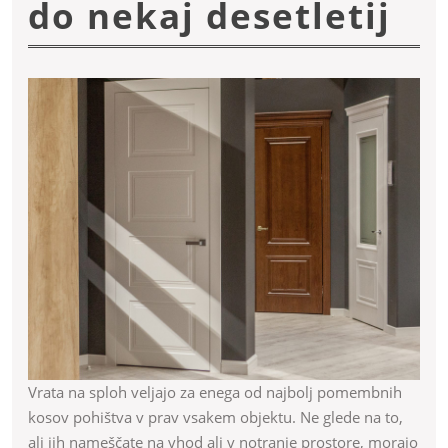
PV
do nekaj desetletij
vr
z
va
la
pre
tu
do
ne
des
Vrata na sploh veljajo za enega od najbolj pomembnih
kosov pohištva v prav vsakem objektu. Ne glede na to,
ali jih nameščate na vhod ali v notranje prostore, morajo