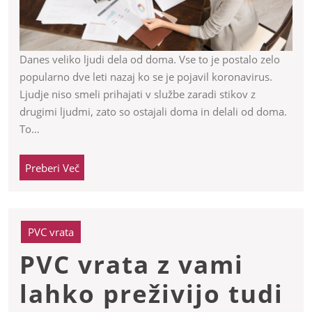
praktična
zadeva
ali
Danes veliko ljudi dela od doma. Vse to je postalo zelo
popularno dve leti nazaj ko se je pojavil koronavirus.
pa
Ljudje niso smeli prihajati v službe zaradi stikov z
tudi
drugimi ljudmi, zato so ostajali doma in delali od doma.
To…
ne
Preberi
Preberi Več
Več
PVC vrata
PVC vrata z vami
lahko preživijo tudi