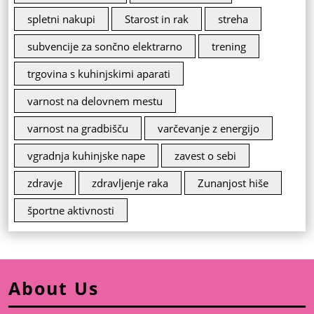
spletni nakupi
Starost in rak
streha
subvencije za sončno elektrarno
trening
trgovina s kuhinjskimi aparati
varnost na delovnem mestu
varnost na gradbišču
varčevanje z energijo
vgradnja kuhinjske nape
zavest o sebi
zdravje
zdravljenje raka
Zunanjost hiše
športne aktivnosti
About Us