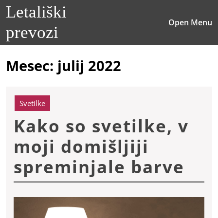
Skip
Letališki
to
O
Open Menu
content
prevozi
M
Skip
to
content
Mesec:
julij 2022
Svetilke
Kako so svetilke, v
moji domišljiji
Ka
spreminjale barve
so
sve