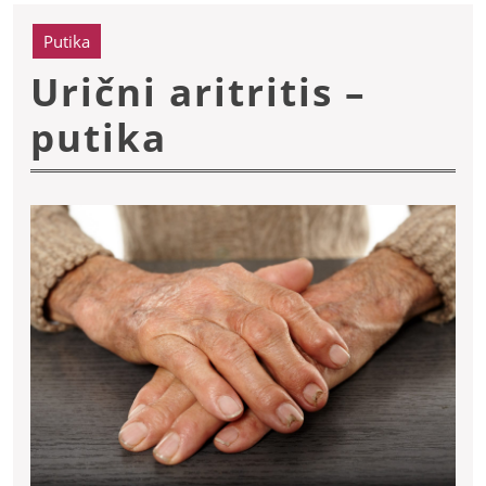
Putika
Urični aritritis –
Urični
putika
aritritis
–
putika