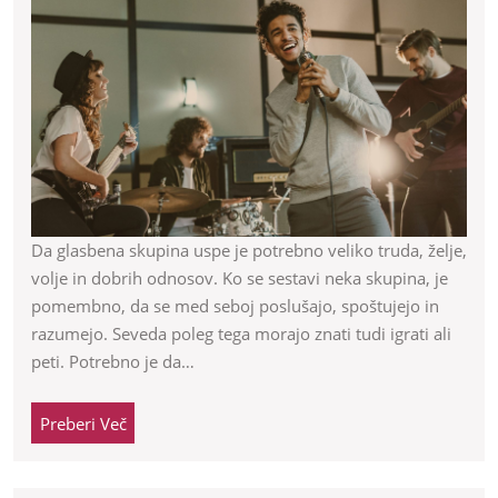
pomembno
da
neka
glasbena
skupina
uspe
Da glasbena skupina uspe je potrebno veliko truda, želje,
volje in dobrih odnosov. Ko se sestavi neka skupina, je
pomembno, da se med seboj poslušajo, spoštujejo in
razumejo. Seveda poleg tega morajo znati tudi igrati ali
peti. Potrebno je da…
Preberi
Preberi Več
Več