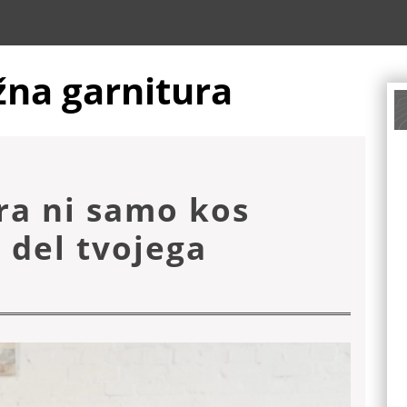
na garnitura
ra ni samo kos
 del tvojega
na
ura