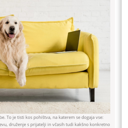
va,
k
a
ana.
u, druženje s prijatelji in včasih tudi kakšno konkretno