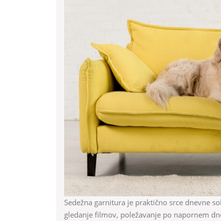
kos
pohišt
ampa
del
tvojeg
vsakd
Sedežna garnitura je praktično srce dnevne sobe. To je tisti kos pohištva, na katerem se dogaja vse:
gledanje filmov, poležavanje po napornem dnev