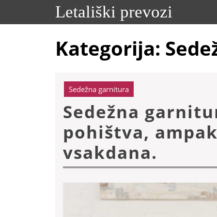
Skip
Letališki prevozi
to
content
Skip
Kategorija:
Sedež
to
content
Sedežna garnitura
Sedežna garnitu
pohištva, ampak
Sedež
vsakdana.
garnit
ni
samo