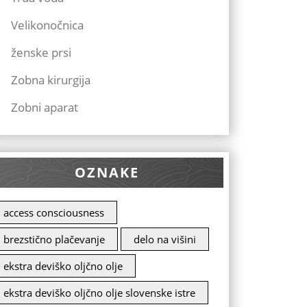
Velikonočnica
ženske prsi
Zobna kirurgija
Zobni aparat
OZNAKE
access consciousness
brezstično plačevanje
delo na višini
ekstra deviško oljčno olje
ekstra deviško oljčno olje slovenske istre