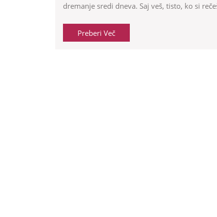
dremanje sredi dneva. Saj veš, tisto, ko si reč
Preberi
Preberi Več
Več