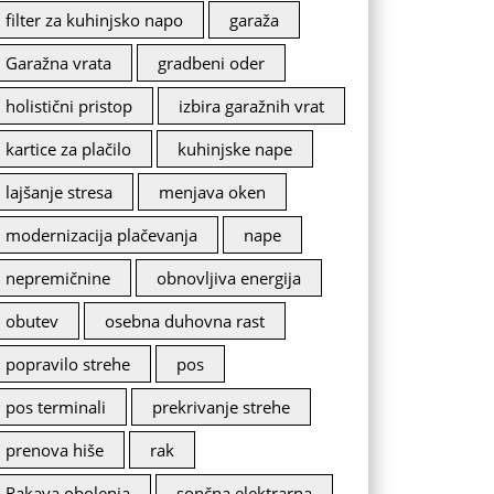
filter za kuhinjsko napo
garaža
Garažna vrata
gradbeni oder
holistični pristop
izbira garažnih vrat
kartice za plačilo
kuhinjske nape
lajšanje stresa
menjava oken
modernizacija plačevanja
nape
nepremičnine
obnovljiva energija
obutev
osebna duhovna rast
popravilo strehe
pos
pos terminali
prekrivanje strehe
prenova hiše
rak
Rakava obolenja
sončna elektrarna