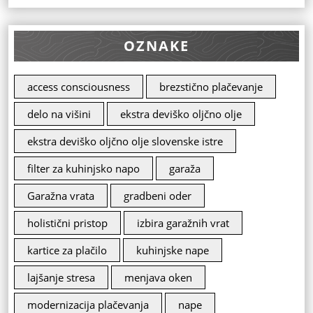
OZNAKE
access consciousness
brezstično plačevanje
delo na višini
ekstra deviško oljčno olje
ekstra deviško oljčno olje slovenske istre
filter za kuhinjsko napo
garaža
Garažna vrata
gradbeni oder
holistični pristop
izbira garažnih vrat
kartice za plačilo
kuhinjske nape
lajšanje stresa
menjava oken
modernizacija plačevanja
nape