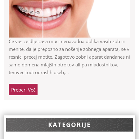
pomaga
izbrati
ortodont
Če vas že dlje časa muči nenavadna oblika vaših zob in
menite, da je prepozno za nošenje zobnega aparata, se v
resnici precej motite. Zagotovo zobni aparat dandanes ni
samo domena mlajših otrokov ali pa mladostnikov,
temveč tudi odraslih oseb,…
Preberi
Preberi Več
Več
KATEGORIJE