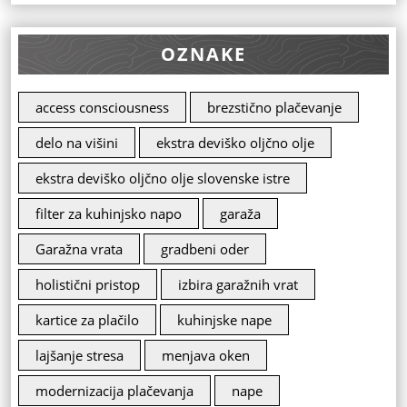
OZNAKE
access consciousness
brezstično plačevanje
delo na višini
ekstra deviško oljčno olje
ekstra deviško oljčno olje slovenske istre
filter za kuhinjsko napo
garaža
Garažna vrata
gradbeni oder
holistični pristop
izbira garažnih vrat
kartice za plačilo
kuhinjske nape
lajšanje stresa
menjava oken
modernizacija plačevanja
nape