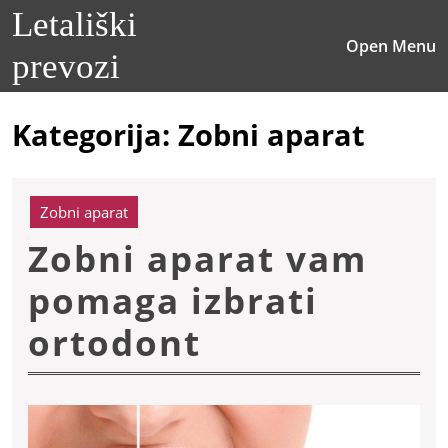
Skip
Letališki
to
O
Open Menu
content
prevozi
M
Skip
to
content
Kategorija:
Zobni aparat
Zobni aparat
Zobni aparat vam
pomaga izbrati
Zobni
ortodont
aparat
vam