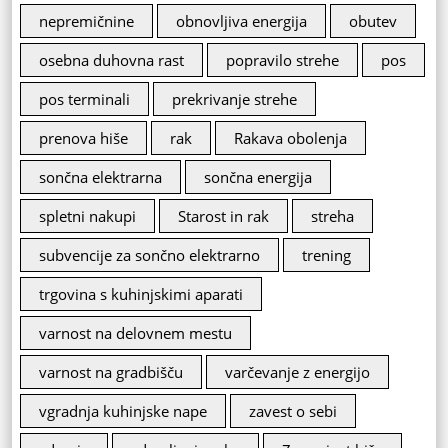
nepremičnine
obnovljiva energija
obutev
osebna duhovna rast
popravilo strehe
pos
pos terminali
prekrivanje strehe
prenova hiše
rak
Rakava obolenja
sončna elektrarna
sončna energija
spletni nakupi
Starost in rak
streha
subvencije za sončno elektrarno
trening
trgovina s kuhinjskimi aparati
varnost na delovnem mestu
varnost na gradbišču
varčevanje z energijo
vgradnja kuhinjske nape
zavest o sebi