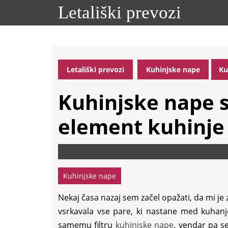
Skip
Letališki prevozi
to
content
Skip
to
content
Letališki prevozi
Kuhinjske nape
Ku
Kuhinjske nape s
element kuhinje
Kuhinjske nape
Nekaj časa nazaj sem začel opažati, da mi je 
vsrkavala vse pare, ki nastane med kuhanje
samemu filtru
kuhinjske nape
, vendar pa se