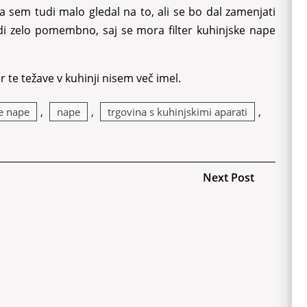
 sem tudi malo gledal na to, ali se bo dal zamenjati
 tudi zelo pomembno, saj se mora filter kuhinjske nape
 te težave v kuhinji nisem več imel.
e nape
,
nape
,
trgovina s kuhinjskimi aparati
,
Next
Next Post
Post