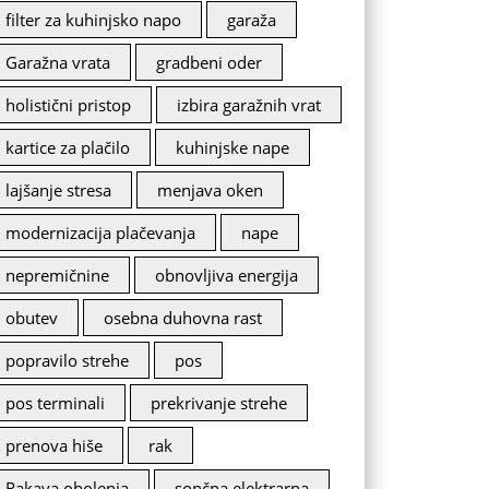
filter za kuhinjsko napo
garaža
Garažna vrata
gradbeni oder
holistični pristop
izbira garažnih vrat
kartice za plačilo
kuhinjske nape
lajšanje stresa
menjava oken
modernizacija plačevanja
nape
nepremičnine
obnovljiva energija
obutev
osebna duhovna rast
popravilo strehe
pos
pos terminali
prekrivanje strehe
prenova hiše
rak
Rakava obolenja
sončna elektrarna