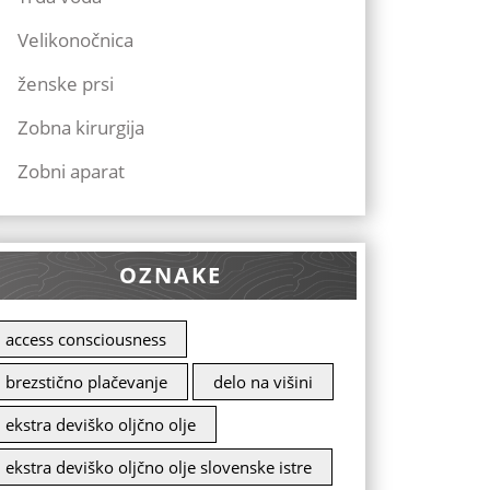
Velikonočnica
ženske prsi
Zobna kirurgija
Zobni aparat
OZNAKE
access consciousness
brezstično plačevanje
delo na višini
ekstra deviško oljčno olje
ekstra deviško oljčno olje slovenske istre