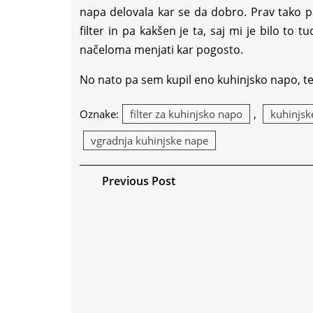
napa delovala kar se da dobro. Prav tako pa
filter in pa kakšen je ta, saj mi je bilo to
načeloma menjati kar pogosto.
No nato pa sem kupil eno kuhinjsko napo, ter
Oznake:
filter za kuhinjsko napo
,
kuhinjsk
vgradnja kuhinjske nape
Navigacija
Previous
Previous Post
Post
prispevka