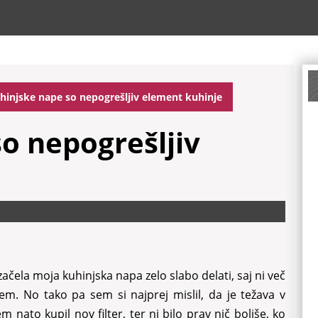
hinjske nape so nepogrešljiv element kuhinje
o nepogrešljiv
začela moja kuhinjska napa zelo slabo delati, saj ni več
m. No tako pa sem si najprej mislil, da je težava v
m nato kupil nov filter, ter ni bilo prav nič boljše, ko