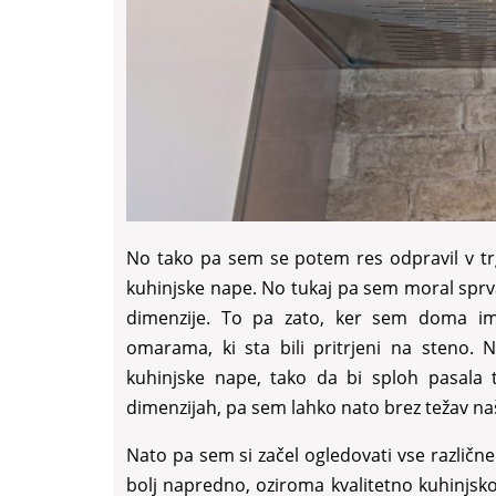
No tako pa sem se potem res odpravil v trg
kuhinjske nape. No tukaj pa sem moral sprva
dimenzije. To pa zato, ker sem doma i
omarama, ki sta bili pritrjeni na steno.
kuhinjske nape, tako da bi sploh pasala 
dimenzijah, pa sem lahko nato brez težav naš
Nato pa sem si začel ogledovati vse različne 
bolj napredno, oziroma kvalitetno kuhinjsko