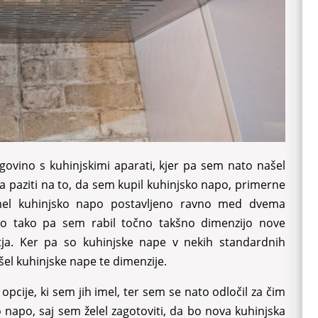
ovino s kuhinjskimi aparati, kjer pa sem nato našel
 paziti na to, da sem kupil kuhinjsko napo, primerne
mel kuhinjsko napo postavljeno ravno med dvema
 No tako pa sem rabil točno takšno dimenzijo nove
tja. Ker pa so kuhinjske nape v nekih standardnih
el kuhinjske nape te dimenzije.
opcije, ki sem jih imel, ter sem se nato odločil za čim
 napo, saj sem želel zagotoviti, da bo nova kuhinjska