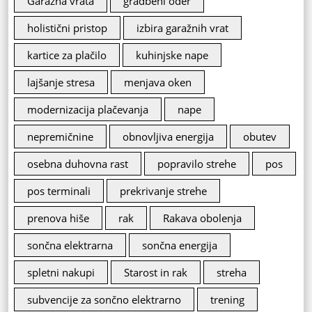
Garažna vrata
gradbeni oder
holistični pristop
izbira garažnih vrat
kartice za plačilo
kuhinjske nape
lajšanje stresa
menjava oken
modernizacija plačevanja
nape
nepremičnine
obnovljiva energija
obutev
osebna duhovna rast
popravilo strehe
pos
pos terminali
prekrivanje strehe
prenova hiše
rak
Rakava obolenja
sončna elektrarna
sončna energija
spletni nakupi
Starost in rak
streha
subvencije za sončno elektrarno
trening