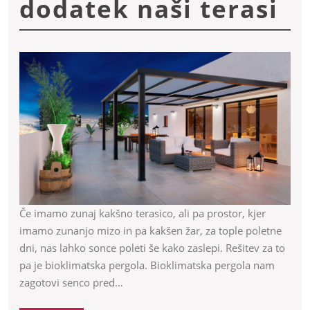
Bi
dodatek naši terasi
pe
so
od
es
in
fu
do
Če imamo zunaj kakšno terasico, ali pa prostor, kjer
imamo zunanjo mizo in pa kakšen žar, za tople poletne
na
dni, nas lahko sonce poleti še kako zaslepi. Rešitev za to
te
pa je bioklimatska pergola. Bioklimatska pergola nam
zagotovi senco pred…