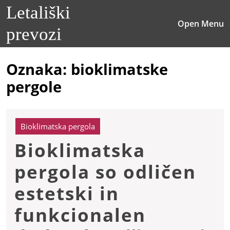
Skip
Letališki
to
O
Open Menu
content
prevozi
M
Skip
to
content
Oznaka:
bioklimatske
pergole
Bioklimatska pergola
Bioklimatska
pergola so odličen
estetski in
funkcionalen