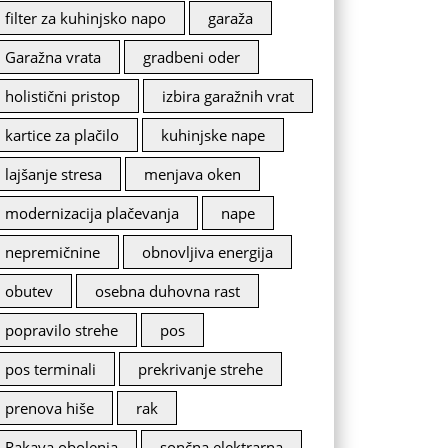
filter za kuhinjsko napo
garaža
Garažna vrata
gradbeni oder
holistični pristop
izbira garažnih vrat
kartice za plačilo
kuhinjske nape
lajšanje stresa
menjava oken
modernizacija plačevanja
nape
nepremičnine
obnovljiva energija
obutev
osebna duhovna rast
popravilo strehe
pos
pos terminali
prekrivanje strehe
prenova hiše
rak
Rakava obolenja
sončna elektrarna