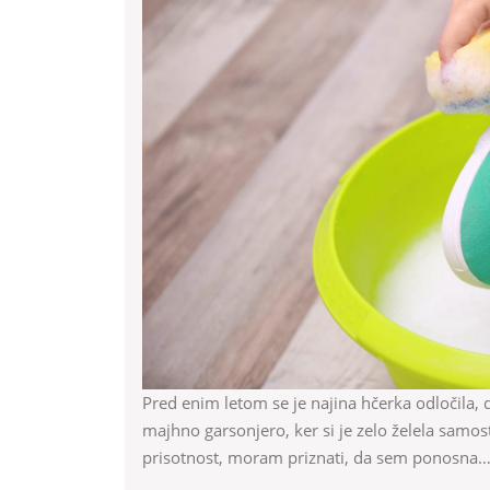
naj
očisti
copate
Pred enim letom se je najina hčerka odločila, da se preseli na svoje. V najem si je za začetek vzela
majhno garsonjero, ker si je zelo želela samo
prisotnost, moram priznati, da sem ponosna