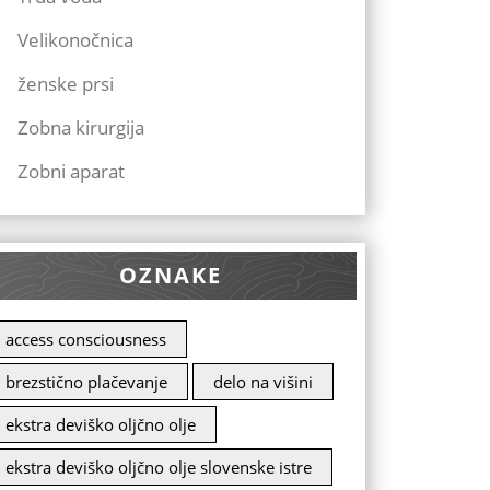
Velikonočnica
ženske prsi
Zobna kirurgija
Zobni aparat
OZNAKE
access consciousness
brezstično plačevanje
delo na višini
ekstra deviško oljčno olje
ekstra deviško oljčno olje slovenske istre