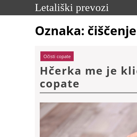
Skip
Letališki prevozi
to
content
Skip
Oznaka:
čiščenje
to
content
Očisti copate
Hčerka me je kli
Hčerka
copate
me
je
klicala,
kako