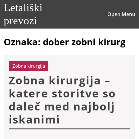
Skip
Letališki
to
O
Open Menu
content
prevozi
M
Skip
to
content
Oznaka:
dober zobni kirurg
Zobna kirurgija
Zobna kirurgija –
katere storitve so
daleč med najbolj
Zobna
iskanimi
kirurgija