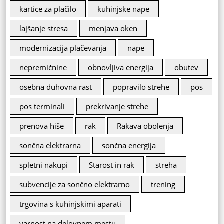
kartice za plačilo
kuhinjske nape
lajšanje stresa
menjava oken
modernizacija plačevanja
nape
nepremičnine
obnovljiva energija
obutev
osebna duhovna rast
popravilo strehe
pos
pos terminali
prekrivanje strehe
prenova hiše
rak
Rakava obolenja
sončna elektrarna
sončna energija
spletni nakupi
Starost in rak
streha
subvencije za sončno elektrarno
trening
trgovina s kuhinjskimi aparati
varnost na delovnem mestu