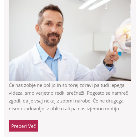
–
katere
storitve
so
daleč
med
najbolj
Če nas zobje ne bolijo in so torej zdravi pa tudi lepega
videza, smo verjetno redki srečneži. Pogosto se namreč
iskanimi
zgodi, da je vsaj nekaj z zobmi narobe. Če ne drugega,
nismo zadovoljni z obliko ali pa nas izjemno motijo…
Preberi
Preberi Več
Več