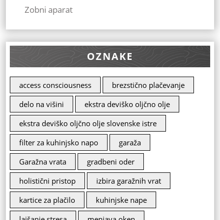
Zobni aparat
OZNAKE
access consciousness
brezstično plačevanje
delo na višini
ekstra deviško oljčno olje
ekstra deviško oljčno olje slovenske istre
filter za kuhinjsko napo
garaža
Garažna vrata
gradbeni oder
holistični pristop
izbira garažnih vrat
kartice za plačilo
kuhinjske nape
lajšanje stresa
menjava oken