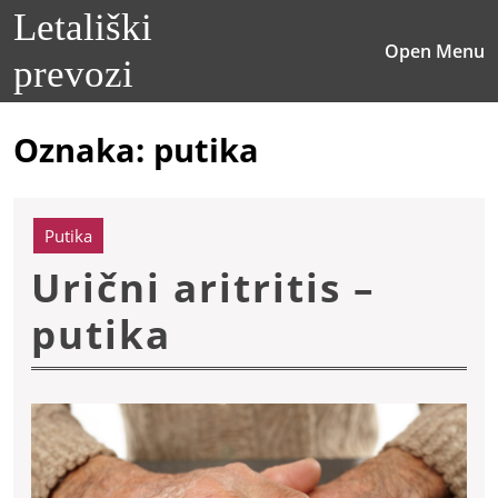
Skip
Letališki
to
O
Open Menu
content
prevozi
M
Skip
to
content
Oznaka:
putika
Putika
Urični aritritis –
Urični
putika
aritritis
–
putika