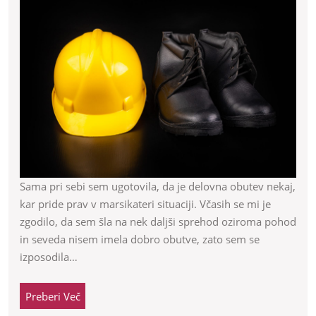
je
včasih
res
zelo
pomembn
Sama pri sebi sem ugotovila, da je delovna obutev nekaj,
kar pride prav v marsikateri situaciji. Včasih se mi je
zgodilo, da sem šla na nek daljši sprehod oziroma pohod
in seveda nisem imela dobro obutve, zato sem se
izposodila…
Preberi
Preberi Več
Več