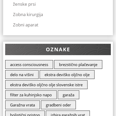
ženske prsi
Zobna kirurgija
Zobni aparat
OZNAKE
access consciousness
brezstično plačevanje
delo na višini
ekstra deviško oljčno olje
ekstra deviško oljčno olje slovenske istre
filter za kuhinjsko napo
garaža
Garažna vrata
gradbeni oder
holistični pristop
izbira garažnih vrat