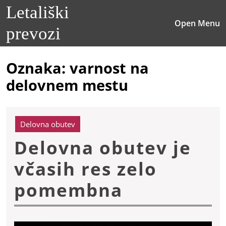
Skip
Letališki
to
O
Open Menu
content
prevozi
M
Skip
to
content
Oznaka:
varnost na
delovnem mestu
Delovna obutev
Delovna obutev je
včasih res zelo
Delovna
pomembna
obutev