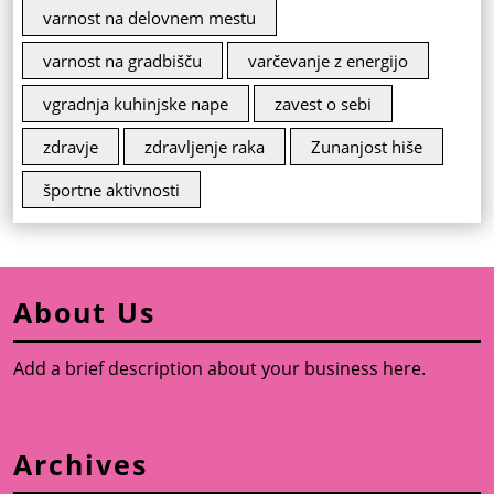
varnost na delovnem mestu
varnost na gradbišču
varčevanje z energijo
vgradnja kuhinjske nape
zavest o sebi
zdravje
zdravljenje raka
Zunanjost hiše
športne aktivnosti
About Us
Add a brief description about your business here.
Archives