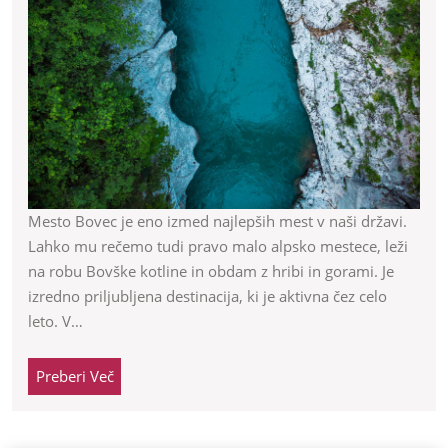
Bo
pr
izb
Mesto Bovec je eno izmed najlepših mest v naši državi.
Lahko mu rečemo tudi pravo malo alpsko mestece, leži
na robu Bovške kotline in obdam z hribi in gorami. Je
izredno priljubljena destinacija, ki je aktivna čez celo
leto. V…
Preberi
Preberi Več
Več