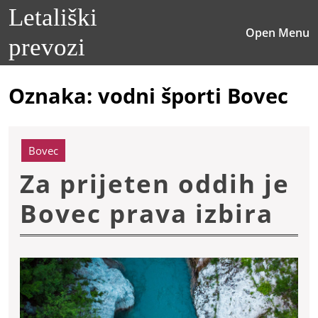
Skip
Letališki
to
O
Open Menu
content
prevozi
M
Skip
to
content
Oznaka:
vodni športi Bovec
Bovec
Za prijeten oddih je
Za
Bovec prava izbira
pri
od
je