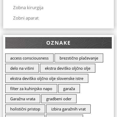
Zobna kirurgija
Zobni aparat
OZNAKE
access consciousness
brezstično plačevanje
delo na višini
ekstra deviško oljčno olje
ekstra deviško oljčno olje slovenske istre
filter za kuhinjsko napo
garaža
Garažna vrata
gradbeni oder
holistični pristop
izbira garažnih vrat