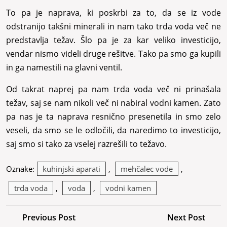
To pa je naprava, ki poskrbi za to, da se iz vode
odstranijo takšni minerali in nam tako trda voda več ne
predstavlja težav. Šlo pa je za kar veliko investicijo,
vendar nismo videli druge rešitve. Tako pa smo ga kupili
in ga namestili na glavni ventil.
Od takrat naprej pa nam trda voda več ni prinašala
težav, saj se nam nikoli več ni nabiral vodni kamen. Zato
pa nas je ta naprava resnično presenetila in smo zelo
veseli, da smo se le odločili, da naredimo to investicijo,
saj smo si tako za vselej razrešili to težavo.
Oznake:
kuhinjski aparati
,
mehčalec vode
,
trda voda
,
voda
,
vodni kamen
Navigacija
Previous
Ne
Previous Post
Next Post