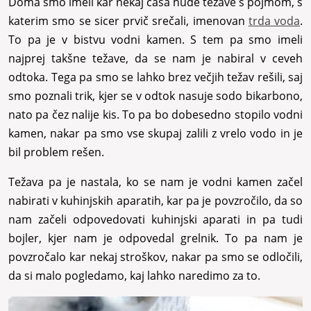
Doma smo imeli kar nekaj časa hude težave s pojmom, s
katerim smo se sicer prvič srečali, imenovan
trda voda
.
To pa je v bistvu vodni kamen. S tem pa smo imeli
najprej takšne težave, da se nam je nabiral v ceveh
odtoka. Tega pa smo se lahko brez večjih težav rešili, saj
smo poznali trik, kjer se v odtok nasuje sodo bikarbono,
nato pa čez nalije kis. To pa bo dobesedno stopilo vodni
kamen, nakar pa smo vse skupaj zalili z vrelo vodo in je
bil problem rešen.
Težava pa je nastala, ko se nam je vodni kamen začel
nabirati v kuhinjskih aparatih, kar pa je povzročilo, da so
nam začeli odpovedovati kuhinjski aparati in pa tudi
bojler, kjer nam je odpovedal grelnik. To pa nam je
povzročalo kar nekaj stroškov, nakar pa smo se odločili,
da si malo pogledamo, kaj lahko naredimo za to.