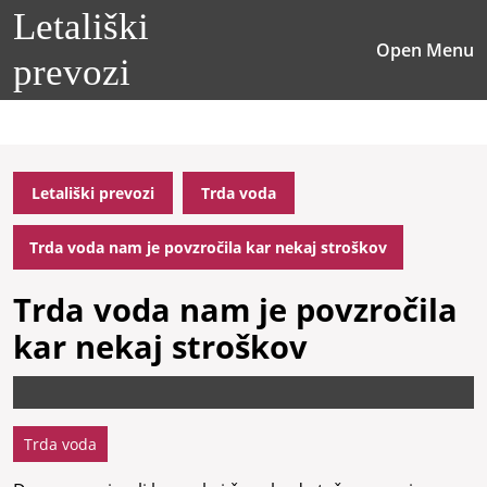
Skip
Letališki
to
O
Open Menu
content
prevozi
M
Skip
to
content
Letališki prevozi
Trda voda
Trda voda nam je povzročila kar nekaj stroškov
Trda voda nam je povzročila
kar nekaj stroškov
Trda voda