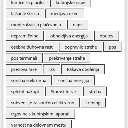
kartice za plačilo
kuhinjske nape
lajšanje stresa
menjava oken
modernizacija plačevanja
nape
nepremičnine
obnovljiva energija
obutev
osebna duhovna rast
popravilo strehe
pos
pos terminali
prekrivanje strehe
prenova hiše
rak
Rakava obolenja
sončna elektrarna
sončna energija
spletni nakupi
Starost in rak
streha
subvencije za sončno elektrarno
trening
trgovina s kuhinjskimi aparati
varnost na delovnem mestu