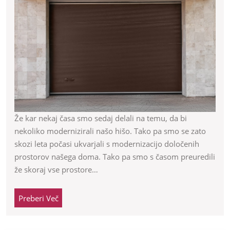
sm
žel
za
na
ga
vr
Že kar nekaj časa smo sedaj delali na temu, da bi
nekoliko modernizirali našo hišo. Tako pa smo se zato
skozi leta počasi ukvarjali s modernizacijo določenih
prostorov našega doma. Tako pa smo s časom preuredili
že skoraj vse prostore…
Preberi
Preberi Več
Več