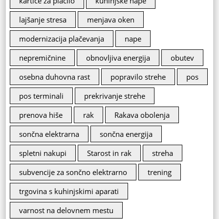
kartice za plačilo
kuhinjske nape
lajšanje stresa
menjava oken
modernizacija plačevanja
nape
nepremičnine
obnovljiva energija
obutev
osebna duhovna rast
popravilo strehe
pos
pos terminali
prekrivanje strehe
prenova hiše
rak
Rakava obolenja
sončna elektrarna
sončna energija
spletni nakupi
Starost in rak
streha
subvencije za sončno elektrarno
trening
trgovina s kuhinjskimi aparati
varnost na delovnem mestu