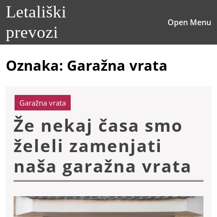
Skip
Letališki
to
O
Open Menu
content
prevozi
M
Skip
to
content
Oznaka:
Garažna vrata
Garažna vrata
Že nekaj časa smo
želeli zamenjati
Že
naša garažna vrata
ne
ča