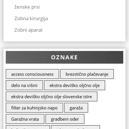
ženske prsi
Zobna kirurgija
Zobni aparat
OZNAKE
access consciousness
brezstično plačevanje
delo na višini
ekstra deviško oljčno olje
ekstra deviško oljčno olje slovenske istre
filter za kuhinjsko napo
garaža
Garažna vrata
gradbeni oder