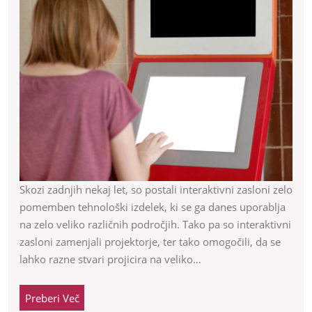
se
danes
uporablja
na
mnogih
področjih
Skozi zadnjih nekaj let, so postali interaktivni zasloni zelo
pomemben tehnološki izdelek, ki se ga danes uporablja
na zelo veliko različnih področjih. Tako pa so interaktivni
zasloni zamenjali projektorje, ter tako omogočili, da se
lahko razne stvari projicira na veliko…
Preberi
Preberi Več