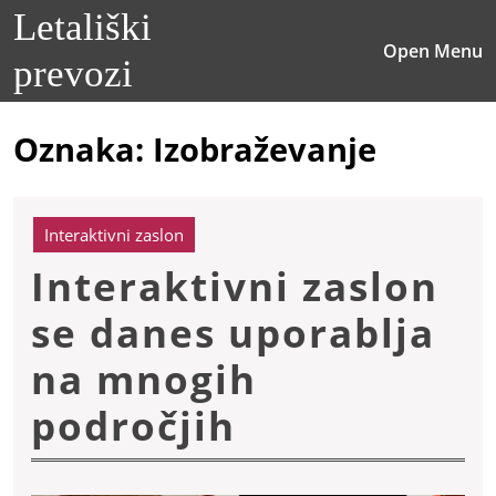
Skip
Letališki
to
O
Open Menu
content
prevozi
M
Skip
to
content
Oznaka:
Izobraževanje
Interaktivni zaslon
Interaktivni zaslon
se danes uporablja
na mnogih
Interaktivni
področjih
zaslon