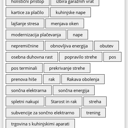
holistični pristop
izbira garažnih vrat
kartice za plačilo
kuhinjske nape
lajšanje stresa
menjava oken
modernizacija plačevanja
nape
nepremičnine
obnovljiva energija
obutev
osebna duhovna rast
popravilo strehe
pos
pos terminali
prekrivanje strehe
prenova hiše
rak
Rakava obolenja
sončna elektrarna
sončna energija
spletni nakupi
Starost in rak
streha
subvencije za sončno elektrarno
trening
trgovina s kuhinjskimi aparati