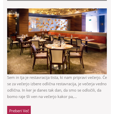
in
tja
je
restavracija
tista,
ki
nam
pripravi
Sem in tja je restavracija tista, ki nam pripravi večerjo. Če
se za večerjo izbere odlična restavracija, je večerja vedno
večerjo
odlična. In ker je danes tak dan, da smo se odločili, da
bomo raje šli ven na večerjo kakor pa,…
Preberi
Preberi Več