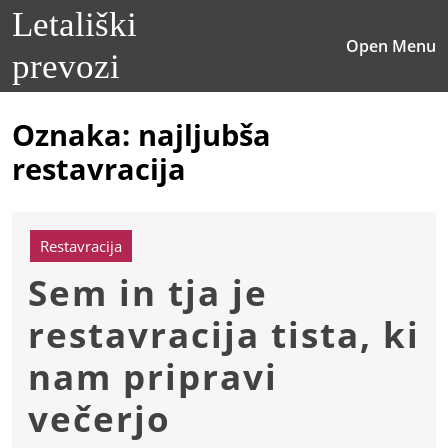
Skip
Letališki
to
O
Open Menu
content
prevozi
M
Skip
to
content
Oznaka:
najljubša
restavracija
Restavracija
Sem in tja je
restavracija tista, ki
nam pripravi
Sem
večerjo