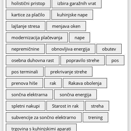
holistični pristop
izbira garažnih vrat
kartice za plačilo
kuhinjske nape
lajšanje stresa
menjava oken
modernizacija plačevanja
nape
nepremičnine
obnovljiva energija
obutev
osebna duhovna rast
popravilo strehe
pos
pos terminali
prekrivanje strehe
prenova hiše
rak
Rakava obolenja
sončna elektrarna
sončna energija
spletni nakupi
Starost in rak
streha
subvencije za sončno elektrarno
trening
trgovina s kuhinjskimi aparati