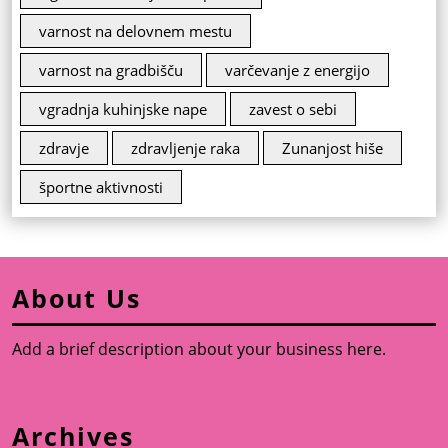
varnost na delovnem mestu
varnost na gradbišču
varčevanje z energijo
vgradnja kuhinjske nape
zavest o sebi
zdravje
zdravljenje raka
Zunanjost hiše
športne aktivnosti
About Us
Add a brief description about your business here.
Archives