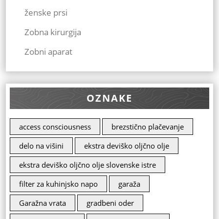
ženske prsi
Zobna kirurgija
Zobni aparat
OZNAKE
access consciousness
brezstično plačevanje
delo na višini
ekstra deviško oljčno olje
ekstra deviško oljčno olje slovenske istre
filter za kuhinjsko napo
garaža
Garažna vrata
gradbeni oder