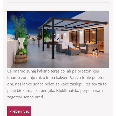
pe
so
od
es
in
fu
do
Če imamo zunaj kakšno terasico, ali pa prostor, kjer
imamo zunanjo mizo in pa kakšen žar, za tople poletne
na
dni, nas lahko sonce poleti še kako zaslepi. Rešitev za to
te
pa je bioklimatska pergola. Bioklimatska pergola nam
zagotovi senco pred…
Preberi
Preberi Več