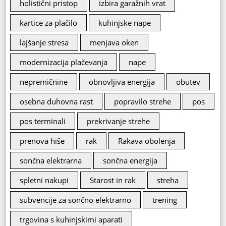
holistični pristop
izbira garažnih vrat
kartice za plačilo
kuhinjske nape
lajšanje stresa
menjava oken
modernizacija plačevanja
nape
nepremičnine
obnovljiva energija
obutev
osebna duhovna rast
popravilo strehe
pos
pos terminali
prekrivanje strehe
prenova hiše
rak
Rakava obolenja
sončna elektrarna
sončna energija
spletni nakupi
Starost in rak
streha
subvencije za sončno elektrarno
trening
trgovina s kuhinjskimi aparati