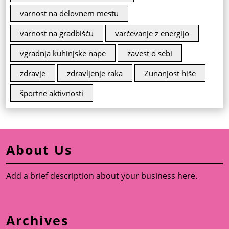
varnost na delovnem mestu
varnost na gradbišču
varčevanje z energijo
vgradnja kuhinjske nape
zavest o sebi
zdravje
zdravljenje raka
Zunanjost hiše
športne aktivnosti
About Us
Add a brief description about your business here.
Archives