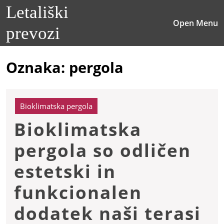
Skip
Letališki
to
O
Open Menu
content
prevozi
M
Skip
to
content
Oznaka:
pergola
Bioklimatska pergola
Bioklimatska
pergola so odličen
estetski in
funkcionalen
Bi
dodatek naši terasi