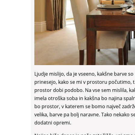
Ljudje mislijo, da je vseeno, kakšne barve so
prinesejo, kako se mi v prostoru počutimo, t
prostor dobi podobo. Na vse sem mislila, kak
imela otroška soba in kakšna bo najina spalnic
bo prostor, v katerem se bomo največ zadržev
velika, barve pa bolj naravne. Tako nekako sem
dodatni opremi.