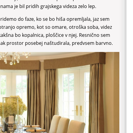
er nama je bil pridih grajskega videza zelo lep.
pridemo do faze, ko se bo hiša opremljala, jaz sem
notranjo opremo, kot so omare, otroška soba, videz
, kakšna bo kopalnica, ploščice v njej. Resnično sem
vsak prostor posebej naštudirala, predvsem barvno.