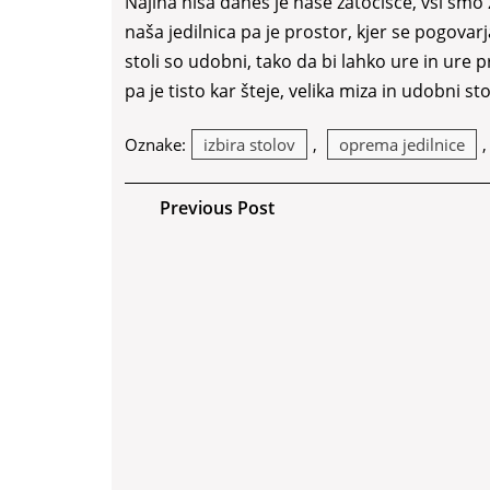
Najina hiša danes je naše zatočišče, vsi smo ze
naša jedilnica pa je prostor, kjer se pogovarj
stoli so udobni, tako da bi lahko ure in ure p
pa je tisto kar šteje, velika miza in udobni st
Oznake:
izbira stolov
,
oprema jedilnice
Navigacija
Previous
Previous Post
Post
prispevka