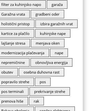
filter za kuhinjsko napo
garaža
Garažna vrata
gradbeni oder
holistični pristop
izbira garažnih vrat
kartice za plačilo
kuhinjske nape
lajšanje stresa
menjava oken
modernizacija plačevanja
nape
nepremičnine
obnovljiva energija
obutev
osebna duhovna rast
popravilo strehe
pos
pos terminali
prekrivanje strehe
prenova hiše
rak
Rakava obolenja
sončna elektrarna