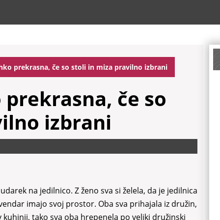
ahko prekrasna, če so stoli in miza pravilno izbrani
o prekrasna, če so
vilno izbrani
udarek na jedilnico. Z ženo sva si želela, da je jedilnica
, vendar imajo svoj prostor. Oba sva prihajala iz družin,
v kuhinji, tako sva oba hrepenela po veliki družinski