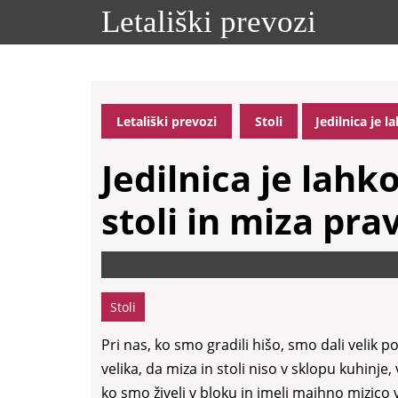
Skip
Letališki prevozi
to
content
Skip
to
content
Letališki prevozi
Stoli
Jedilnica je l
Jedilnica je lahk
stoli in miza pra
Stoli
Pri nas, ko smo gradili hišo, smo dali velik po
velika, da miza in stoli niso v sklopu kuhinje
ko smo živeli v bloku in imeli majhno mizico 