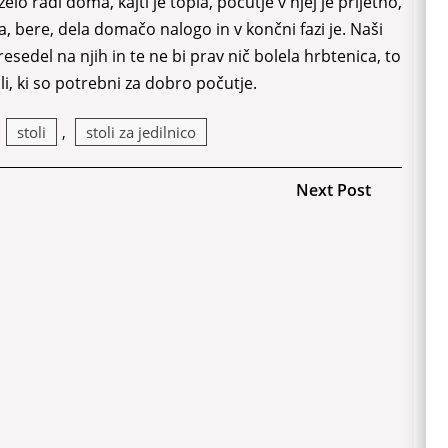
lo radi doma, kajti je topla, počutje v njej je prijetno,
a, bere, dela domačo nalogo in v končni fazi je. Naši
resedel na njih in te ne bi prav nič bolela hrbtenica, to
oli, ki so potrebni za dobro počutje.
,
stoli
,
stoli za jedilnico
Next
Next Post
Post