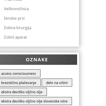
Velikonočnica
ženske prsi
Zobna kirurgija
Zobni aparat
OZNAKE
access consciousness
brezstično plačevanje
delo na višini
ekstra deviško oljčno olje
ekstra deviško oljčno olje slovenske istre