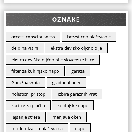
OZNAKE
access consciousness
brezstično plačevanje
delo na višini
ekstra deviško oljčno olje
ekstra deviško oljčno olje slovenske istre
filter za kuhinjsko napo
garaža
Garažna vrata
gradbeni oder
holistični pristop
izbira garažnih vrat
kartice za plačilo
kuhinjske nape
lajšanje stresa
menjava oken
modernizacija plačevanja
nape