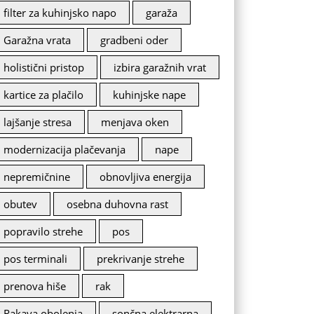
filter za kuhinjsko napo
garaža
Garažna vrata
gradbeni oder
holistični pristop
izbira garažnih vrat
kartice za plačilo
kuhinjske nape
lajšanje stresa
menjava oken
modernizacija plačevanja
nape
nepremičnine
obnovljiva energija
obutev
osebna duhovna rast
popravilo strehe
pos
pos terminali
prekrivanje strehe
prenova hiše
rak
Rakava obolenja
sončna elektrarna