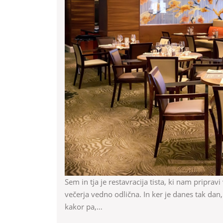
Sem in tja je restavracija tista, ki nam pripravi večerjo. Če se za večerjo izbere odlična restavracija, je
večerja vedno odlična. In ker je danes tak dan,
kakor pa,…