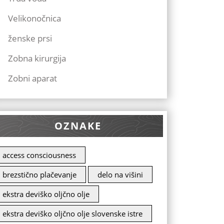
Velikonočnica
ženske prsi
Zobna kirurgija
Zobni aparat
OZNAKE
access consciousness
brezstično plačevanje
delo na višini
ekstra deviško oljčno olje
ekstra deviško oljčno olje slovenske istre