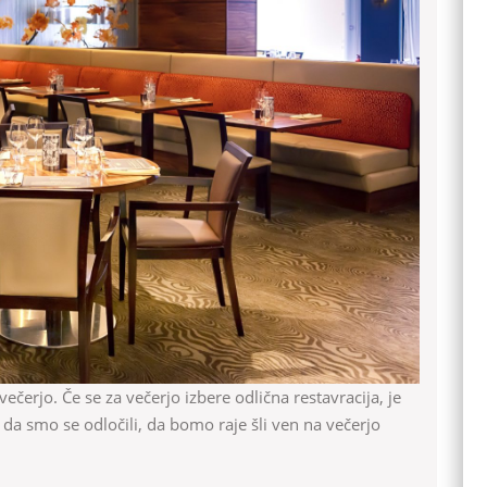
tista,
ki
nam
pripravi
večerjo
 da smo se odločili, da bomo raje šli ven na večerjo