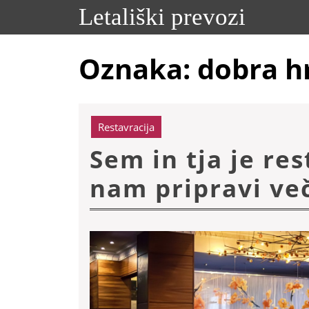
Skip
Letališki prevozi
to
content
Skip
Oznaka:
dobra h
to
content
Restavracija
Sem in tja je res
nam pripravi ve