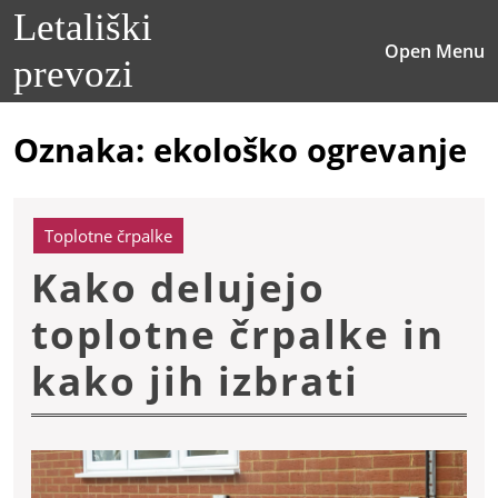
Skip
Letališki
to
O
Open Menu
content
prevozi
M
Skip
to
content
Oznaka:
ekološko ogrevanje
Toplotne črpalke
Kako delujejo
toplotne črpalke in
Kako
kako jih izbrati
deluje
toplot