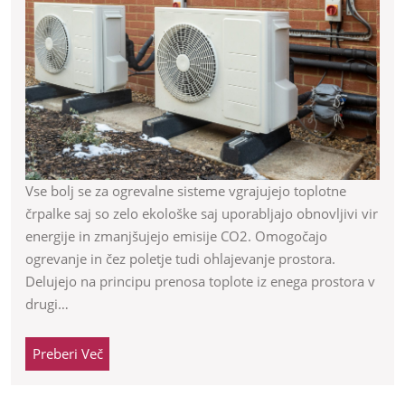
črpalk
in
kako
jih
izbrat
Vse bolj se za ogrevalne sisteme vgrajujejo toplotne
črpalke saj so zelo ekološke saj uporabljajo obnovljivi vir
energije in zmanjšujejo emisije CO2. Omogočajo
ogrevanje in čez poletje tudi ohlajevanje prostora.
Delujejo na principu prenosa toplote iz enega prostora v
drugi…
Preberi
Preberi Več
Več