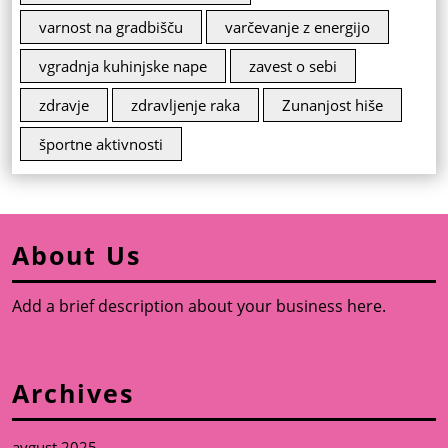
varnost na gradbišču
varčevanje z energijo
vgradnja kuhinjske nape
zavest o sebi
zdravje
zdravljenje raka
Zunanjost hiše
športne aktivnosti
About Us
Add a brief description about your business here.
Archives
avgust 2025