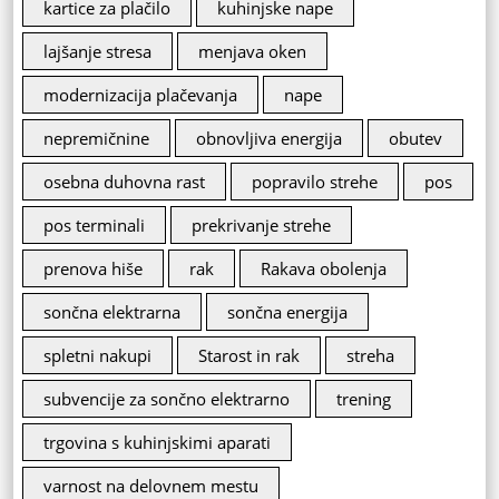
kartice za plačilo
kuhinjske nape
lajšanje stresa
menjava oken
modernizacija plačevanja
nape
nepremičnine
obnovljiva energija
obutev
osebna duhovna rast
popravilo strehe
pos
pos terminali
prekrivanje strehe
prenova hiše
rak
Rakava obolenja
sončna elektrarna
sončna energija
spletni nakupi
Starost in rak
streha
subvencije za sončno elektrarno
trening
trgovina s kuhinjskimi aparati
varnost na delovnem mestu